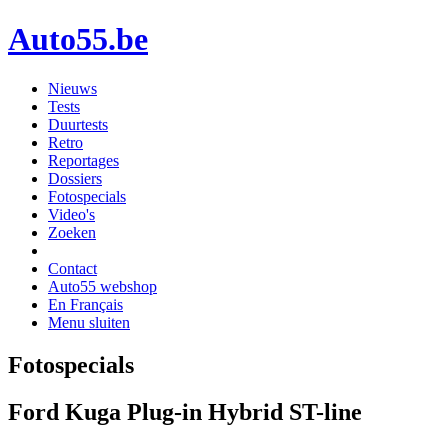
Auto55.be
Nieuws
Tests
Duurtests
Retro
Reportages
Dossiers
Fotospecials
Video's
Zoeken
Contact
Auto55 webshop
En Français
Menu sluiten
Fotospecials
Ford Kuga Plug-in Hybrid ST-line