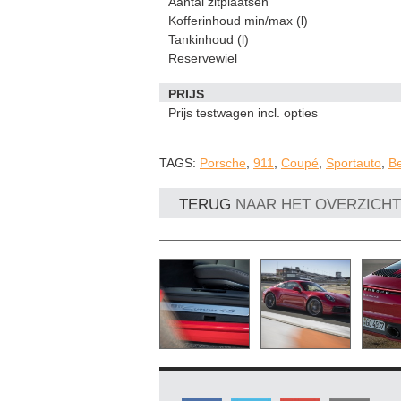
Aantal zitplaatsen
Kofferinhoud min/max (l)
Tankinhoud (l)
Reservewiel
PRIJS
Prijs testwagen incl. opties
TAGS:
Porsche
,
911
,
Coupé
,
Sportauto
,
B
TERUG
NAAR HET OVERZICHT