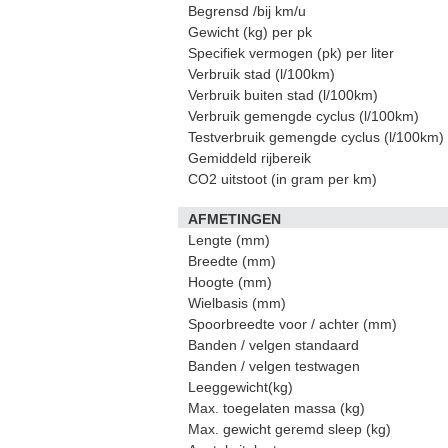
Begrensd /bij km/u
Gewicht (kg) per pk
Specifiek vermogen (pk) per liter
5 turbo
Toyota Verso
Alfa Romeo Giulietta 2.0
Verbruik stad (l/100km)
BEKIJK 84 FOTO'S
BEKIJK 37 FOTO'S
Verbruik buiten stad (l/100km)
Verbruik gemengde cyclus (l/100km)
Testverbruik gemengde cyclus (l/100km)
Gemiddeld rijbereik
CO2 uitstoot (in gram per km)
AFMETINGEN
Lengte (mm)
Breedte (mm)
Hoogte (mm)
Wielbasis (mm)
Spoorbreedte voor / achter (mm)
Banden / velgen standaard
Banden / velgen testwagen
Leeggewicht(kg)
Max. toegelaten massa (kg)
Max. gewicht geremd sleep (kg)