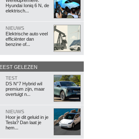
Wereldpremière:
Hyundai Ioniq 6 N, de
elektrisch...
.
NIEUWS
Elektrische auto veel
efficiënter dan
benzine of...
EEST GELEZEN
.
TEST
DS N°7 Hybrid wil
premium zijn, maar
overtuigt n...
.
NIEUWS
Hoor je dit geluid in je
Tesla? Dan laat je
hem...