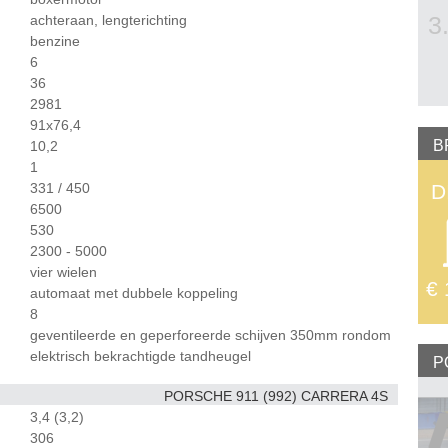
3
achteraan, lengterichting
benzine
6
36
2981
91x76,4
B
10,2
1
331 / 450
D
6500
530
2300 - 5000
vier wielen
€ 
automaat met dubbele koppeling
8
geventileerde en geperforeerde schijven 350mm rondom
elektrisch bekrachtigde tandheugel
P
PORSCHE 911 (992) CARRERA 4S
3,4 (3,2)
306