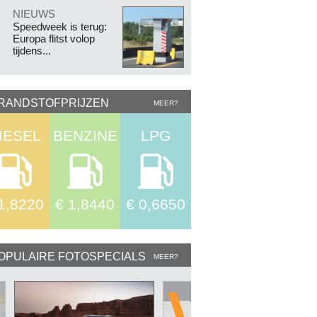
.
NIEUWS
Speedweek is terug:
Europa flitst volop
tijdens...
RANDSTOFPRIJZEN
MEER?
IESEL
BENZINE
LPG
1,8220
€ 1,8440
€ 0,6650
OPULAIRE FOTOSPECIALS
MEER?