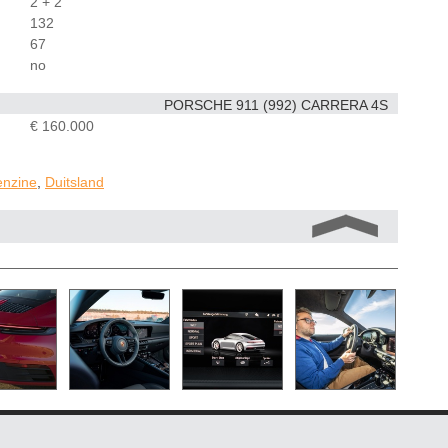
2 + 2
132
67
no
PORSCHE 911 (992) CARRERA 4S
€ 160.000
enzine
,
Duitsland