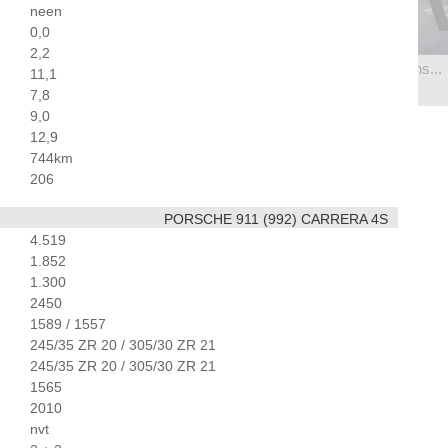
neen
0,0
2,2
...
Dodge Challenger SRT Hell...
Citroën Survolt - Le Mans...
11,1
BEKIJK 38 FOTO'S
BEKIJK 23 FOTO'S
7,8
9,0
12,9
744km
206
PORSCHE 911 (992) CARRERA 4S
4.519
1.852
1.300
2450
1589 / 1557
245/35 ZR 20 / 305/30 ZR 21
245/35 ZR 20 / 305/30 ZR 21
1565
2010
nvt