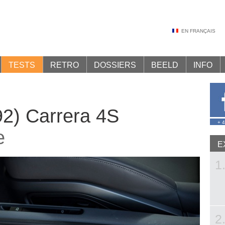
EN FRANÇAIS
TESTS
RETRO
DOSSIERS
BEELD
INFO
92) Carrera 4S
+ 
e
E
1
2