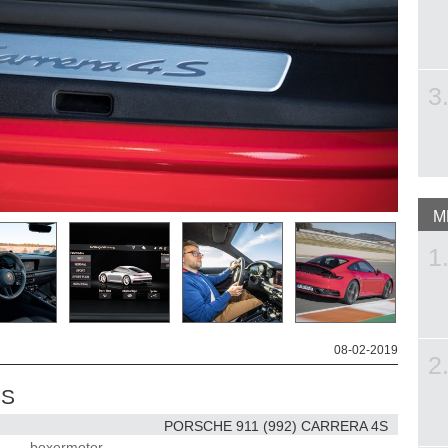
3
M
1
08-02-2019
2
4S
PORSCHE 911 (992) CARRERA 4S
boxermotor