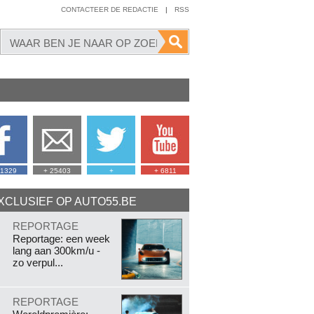
CONTACTEER DE REDACTIE
|
RSS
41329
+ 25403
+
+ 6811
XCLUSIEF OP AUTO55.BE
.
REPORTAGE
Reportage: een week
lang aan 300km/u -
zo verpul...
.
REPORTAGE