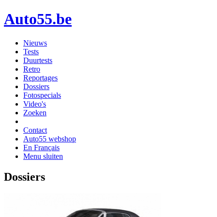
Auto55.be
Nieuws
Tests
Duurtests
Retro
Reportages
Dossiers
Fotospecials
Video's
Zoeken
Contact
Auto55 webshop
En Français
Menu sluiten
Dossiers