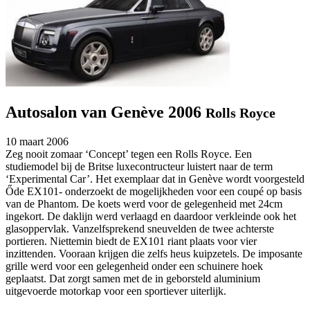
Autosalon van Genève 2006
Rolls Royce
10 maart 2006
Zeg nooit zomaar ‘Concept’ tegen een Rolls Royce. Een
studiemodel bij de Britse luxecontructeur luistert naar de term
‘Experimental Car’. Het exemplaar dat in Genève wordt voorgesteld
Őde EX101- onderzoekt de mogelijkheden voor een coupé op basis
van de Phantom. De koets werd voor de gelegenheid met 24cm
ingekort. De daklijn werd verlaagd en daardoor verkleinde ook het
glasoppervlak. Vanzelfsprekend sneuvelden de twee achterste
portieren. Niettemin biedt de EX101 riant plaats voor vier
inzittenden. Vooraan krijgen die zelfs heus kuipzetels. De imposante
grille werd voor een gelegenheid onder een schuinere hoek
geplaatst. Dat zorgt samen met de in geborsteld aluminium
uitgevoerde motorkap voor een sportiever uiterlijk.