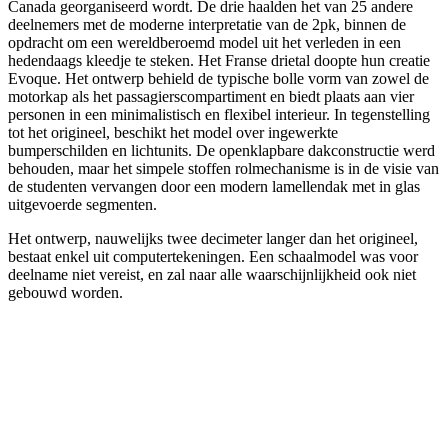
Canada georganiseerd wordt. De drie haalden het van 25 andere
deelnemers met de moderne interpretatie van de 2pk, binnen de
opdracht om een wereldberoemd model uit het verleden in een
hedendaags kleedje te steken. Het Franse drietal doopte hun creatie
Evoque. Het ontwerp behield de typische bolle vorm van zowel de
motorkap als het passagierscompartiment en biedt plaats aan vier
personen in een minimalistisch en flexibel interieur. In tegenstelling
tot het origineel, beschikt het model over ingewerkte
bumperschilden en lichtunits. De openklapbare dakconstructie werd
behouden, maar het simpele stoffen rolmechanisme is in de visie van
de studenten vervangen door een modern lamellendak met in glas
uitgevoerde segmenten.
Het ontwerp, nauwelijks twee decimeter langer dan het origineel,
bestaat enkel uit computertekeningen. Een schaalmodel was voor
deelname niet vereist, en zal naar alle waarschijnlijkheid ook niet
gebouwd worden.