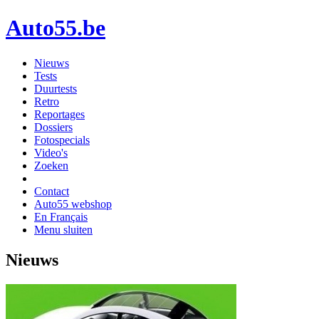
Auto55.be
Nieuws
Tests
Duurtests
Retro
Reportages
Dossiers
Fotospecials
Video's
Zoeken
Contact
Auto55 webshop
En Français
Menu sluiten
Nieuws