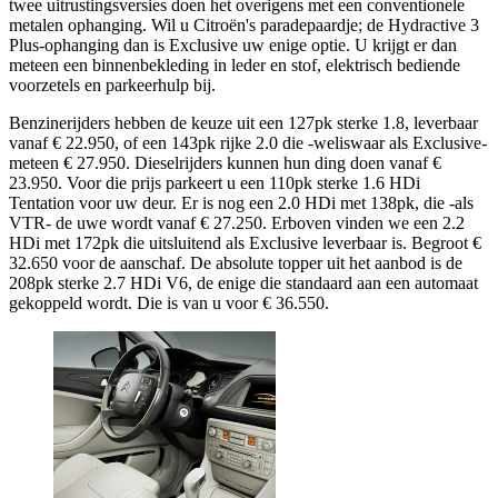
twee uitrustingsversies doen het overigens met een conventionele
metalen ophanging. Wil u Citroën's paradepaardje; de Hydractive 3
Plus-ophanging dan is Exclusive uw enige optie. U krijgt er dan
meteen een binnenbekleding in leder en stof, elektrisch bediende
voorzetels en parkeerhulp bij.
Benzinerijders hebben de keuze uit een 127pk sterke 1.8, leverbaar
vanaf € 22.950, of een 143pk rijke 2.0 die -weliswaar als Exclusive-
meteen € 27.950. Dieselrijders kunnen hun ding doen vanaf €
23.950. Voor die prijs parkeert u een 110pk sterke 1.6 HDi
Tentation voor uw deur. Er is nog een 2.0 HDi met 138pk, die -als
VTR- de uwe wordt vanaf € 27.250. Erboven vinden we een 2.2
HDi met 172pk die uitsluitend als Exclusive leverbaar is. Begroot €
32.650 voor de aanschaf. De absolute topper uit het aanbod is de
208pk sterke 2.7 HDi V6, de enige die standaard aan een automaat
gekoppeld wordt. Die is van u voor € 36.550.