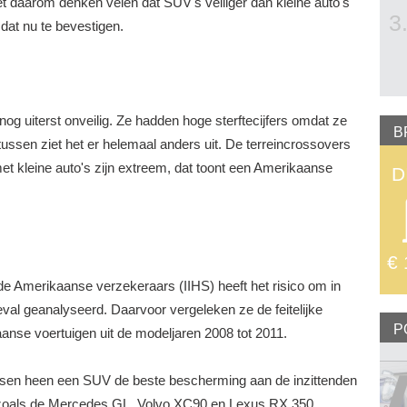
et daarom denken velen dat SUV's veiliger dan kleine auto's
3
 dat nu te bevestigen.
og uiterst onveilig. Ze hadden hoge sterftecijfers omdat ze
B
ussen ziet het er helemaal anders uit. De terreincrossovers
 met kleine auto's zijn extreem, dat toont een Amerikaanse
D
€ 
 de Amerikaanse verzekeraars (IIHS) heeft het risico om in
geval geanalyseerd. Daarvoor vergeleken ze de feitelijke
P
anse voertuigen uit de modeljaren 2008 tot 2011.
lassen heen een SUV de beste bescherming aan de inzittenden
 zoals de Mercedes GL, Volvo XC90 en Lexus RX 350