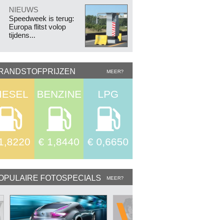
.
NIEUWS
Speedweek is terug:
Europa flitst volop
tijdens...
RANDSTOFPRIJZEN
MEER?
IESEL
BENZINE
LPG
1,8220
€ 1,8440
€ 0,6650
OPULAIRE FOTOSPECIALS
MEER?