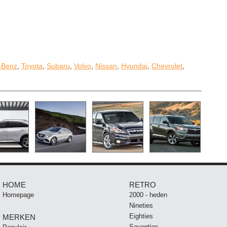
-Benz
,
Toyota
,
Subaru
,
Volvo
,
Nissan
,
Hyundai
,
Chevrolet
,
HOME
RETRO
Homepage
2000 - heden
Nineties
Eighties
MERKEN
Seventies