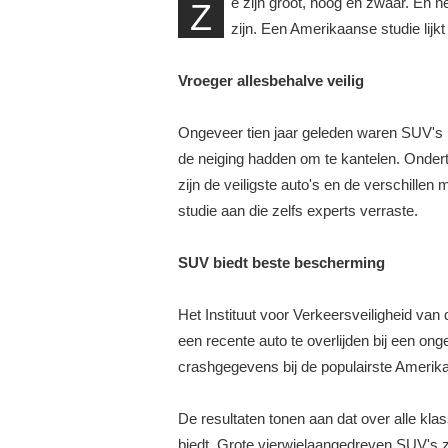
e zijn groot, hoog en zwaar. En n
Z
zijn. Een Amerikaanse studie lijkt
Vroeger allesbehalve veilig
Ongeveer tien jaar geleden waren SUV's n
de neiging hadden om te kantelen. Ondert
zijn de veiligste auto's en de verschillen
studie aan die zelfs experts verraste.
SUV biedt beste bescherming
Het Instituut voor Verkeersveiligheid van
een recente auto te overlijden bij een on
crashgegevens bij de populairste Amerika
De resultaten tonen aan dat over alle k
biedt. Grote vierwielaangedreven SUV's