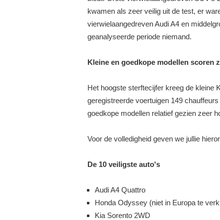
kwamen als zeer veilig uit de test, er wa
vierwielaangedreven Audi A4 en middelgrot
S Shooti...
Skoda Fabia pack Sport
Dodge Challenger SRT H
geanalyseerde periode niemand.
BEKIJK 9 FOTO'S
BEKIJK 38 FOTO'S
Kleine en goedkope modellen scoren z
Het hoogste sterftecijfer kreeg de kleine K
geregistreerde voertuigen 149 chauffeurs 
goedkope modellen relatief gezien zeer ho
Voor de volledigheid geven we jullie hiero
De 10 veiligste auto's
Audi A4 Quattro
Honda Odyssey (niet in Europa te verkr
Kia Sorento 2WD