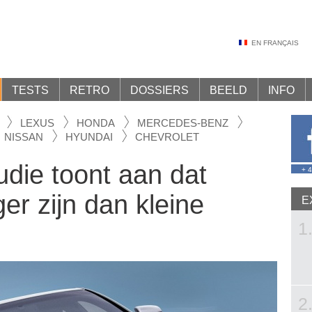
EN FRANÇAIS
TESTS
RETRO
DOSSIERS
BEELD
INFO
LEXUS
HONDA
MERCEDES-BENZ
NISSAN
HYUNDAI
CHEVROLET
die toont aan dat
+ 
ger zijn dan kleine
E
1
2