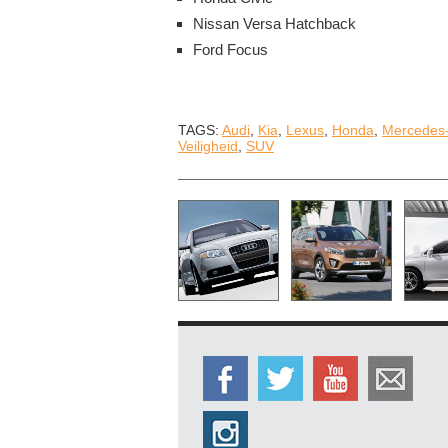
Nissan Versa Hatchback
Ford Focus
TAGS:
Audi
,
Kia
,
Lexus
,
Honda
,
Mercedes
Veiligheid
,
SUV