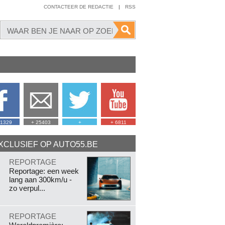
CONTACTEER DE REDACTIE
|
RSS
41329
+ 25403
+
+ 6811
XCLUSIEF OP AUTO55.BE
.
REPORTAGE
Reportage: een week
lang aan 300km/u -
zo verpul...
.
REPORTAGE