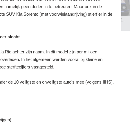
ren namelijk geen doden in te betreuren. Maar ook in de
e SUV Kia Sorento (met voorwielaandrijving) stierf er in de
ell...
Santoni for Mercedes AMG
Alfa Romeo Giulietta 2.0...
BEKIJK 8 FOTO'S
BEKIJK 37 FOTO'S
eer slecht
ia Rio achter zijn naam. In dit model zijn per miljoen
overleden. In het algemeen werden vooral bij kleine en
ge sterftecijfers vastgesteld.
nder de 10 veiligste en onveiligste auto's mee (volgens IIHS).
ijgen)