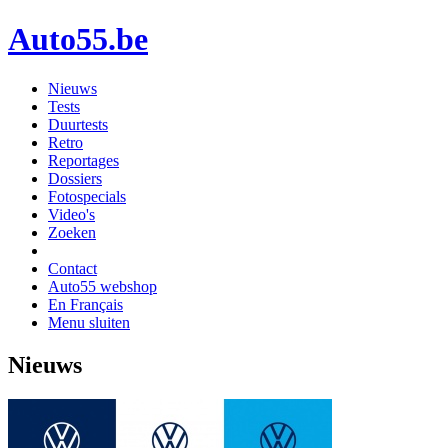
Auto55.be
Nieuws
Tests
Duurtests
Retro
Reportages
Dossiers
Fotospecials
Video's
Zoeken
Contact
Auto55 webshop
En Français
Menu sluiten
Nieuws