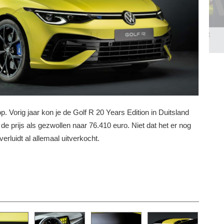
ell...
Audi Q9 / SQ9
Skoda Fabia pack Sport
BEKIJK 35 FOTO'S
BEKIJK 9 FOTO'S
p. Vorig jaar kon je de Golf R 20 Years Edition in Duitsland
de prijs als gezwollen naar 76.410 euro. Niet dat het er nog
verluidt al allemaal uitverkocht.