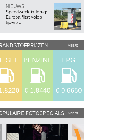
.
NIEUWS
Speedweek is terug:
Europa flitst volop
tijdens...
RANDSTOFPRIJZEN
MEER?
IESEL
BENZINE
LPG
1,8220
€ 1,8440
€ 0,6650
OPULAIRE FOTOSPECIALS
MEER?