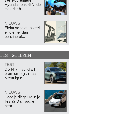
Wereldpremière:
Hyundai Ioniq 6 N, de
elektrisch...
.
NIEUWS
Elektrische auto veel
efficiënter dan
benzine of...
EEST GELEZEN
.
TEST
DS N°7 Hybrid wil
premium zijn, maar
overtuigt n...
.
NIEUWS
Hoor je dit geluid in je
Tesla? Dan laat je
hem...