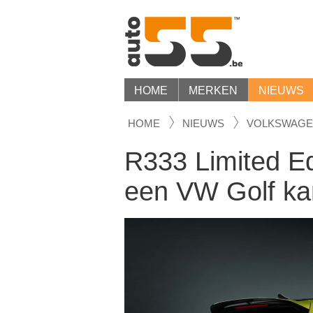
HOME
MERKEN
NIEUWS
HOME
NIEUWS
VOLKSWAG
R333 Limited Edi
een VW Golf k