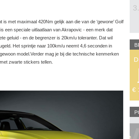
3
ht is met maximaal 420Nm gelijk aan die van de ‘gewone’ Golf
 is een speciale uitlaatlaan van Akrapovic - een merk dat
te geluid - en de begrenzer is 20km/u toleranter. Dat wil
B
ugeld. Het sprintje naar 100km/u neemt 4,6 seconden in
en gewoon model.Verder mag je bij die technische kenmerken
D
et zwarte stickers tellen.
€ 
P