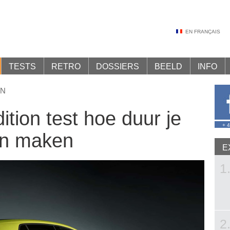
EN FRANÇAIS
TESTS
RETRO
DOSSIERS
BEELD
INFO
EN
tion test hoe duur je
+ 
an maken
E
1
2