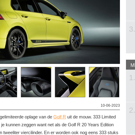
3
M
1
10-06-2023
2
gelimiteerde oplage van de
Golf R
uit de mouw. 333 Limited
u je kunnen zeggen want net als de Golf R 20 Years Edition
z’n tweeliter viercilinder. En er worden ook nog eens 333 stuks