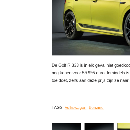
 2.0...
Mercedes CLS & CLS Shooti...
Dodge Challenger SRT H
S
BEKIJK 1 FOTO
BEKIJK 38 FOTO'S
De Golf R 333 is in elk geval niet goedkoo
nog kopen voor 59.995 euro. Inmiddels is 
toe doet, zelfs aan deze prijs zijn ze naar 
TAGS:
Volkswagen
,
Benzine