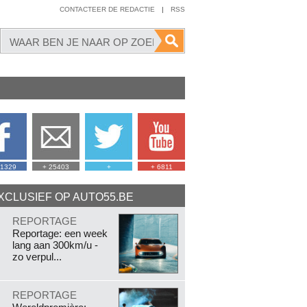
CONTACTEER DE REDACTIE
|
RSS
41329
+ 25403
+
+ 6811
XCLUSIEF OP AUTO55.BE
.
REPORTAGE
Reportage: een week
lang aan 300km/u -
zo verpul...
.
REPORTAGE