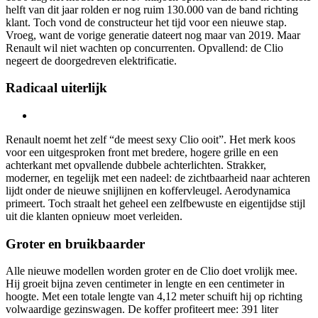
helft van dit jaar rolden er nog ruim 130.000 van de band richting
klant. Toch vond de constructeur het tijd voor een nieuwe stap.
Vroeg, want de vorige generatie dateert nog maar van 2019. Maar
Renault wil niet wachten op concurrenten. Opvallend: de Clio
negeert de doorgedreven elektrificatie.
Radicaal uiterlijk
Renault noemt het zelf “de meest sexy Clio ooit”. Het merk koos
voor een uitgesproken front met bredere, hogere grille en een
achterkant met opvallende dubbele achterlichten. Strakker,
moderner, en tegelijk met een nadeel: de zichtbaarheid naar achteren
lijdt onder de nieuwe snijlijnen en koffervleugel. Aerodynamica
primeert. Toch straalt het geheel een zelfbewuste en eigentijdse stijl
uit die klanten opnieuw moet verleiden.
Groter en bruikbaarder
Alle nieuwe modellen worden groter en de Clio doet vrolijk mee.
Hij groeit bijna zeven centimeter in lengte en een centimeter in
hoogte. Met een totale lengte van 4,12 meter schuift hij op richting
volwaardige gezinswagen. De koffer profiteert mee: 391 liter