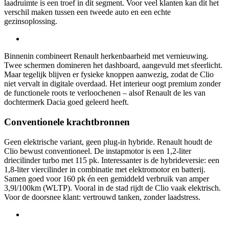
laadruimte is een troef in dit segment. Voor veel klanten kan dit het
verschil maken tussen een tweede auto en een echte
gezinsoplossing.
Binnenin combineert Renault herkenbaarheid met vernieuwing.
Twee schermen domineren het dashboard, aangevuld met sfeerlicht.
Maar tegelijk blijven er fysieke knoppen aanwezig, zodat de Clio
niet vervalt in digitale overdaad. Het interieur oogt premium zonder
de functionele roots te verloochenen – alsof Renault de les van
dochtermerk Dacia goed geleerd heeft.
Conventionele krachtbronnen
Geen elektrische variant, geen plug-in hybride. Renault houdt de
Clio bewust conventioneel. De instapmotor is een 1,2-liter
driecilinder turbo met 115 pk. Interessanter is de hybrideversie: een
1,8-liter viercilinder in combinatie met elektromotor en batterij.
Samen goed voor 160 pk én een gemiddeld verbruik van amper
3,9l/100km (WLTP). Vooral in de stad rijdt de Clio vaak elektrisch.
Voor de doorsnee klant: vertrouwd tanken, zonder laadstress.