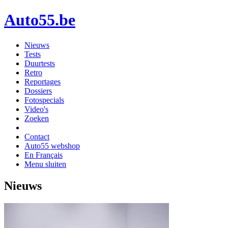
Auto55.be
Nieuws
Tests
Duurtests
Retro
Reportages
Dossiers
Fotospecials
Video's
Zoeken
Contact
Auto55 webshop
En Français
Menu sluiten
Nieuws