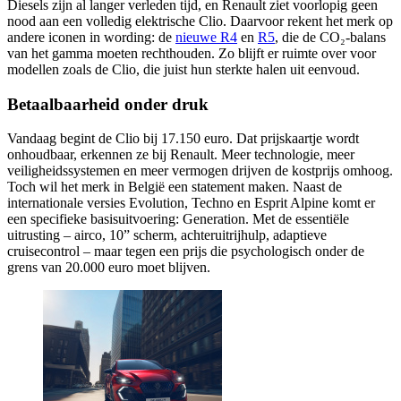
Diesels zijn al langer verleden tijd, en Renault ziet voorlopig geen
nood aan een volledig elektrische Clio. Daarvoor rekent het merk op
andere iconen in wording: de
nieuwe R4
en
R5
, die de CO₂-balans
van het gamma moeten rechthouden. Zo blijft er ruimte over voor
modellen zoals de Clio, die juist hun sterkte halen uit eenvoud.
Betaalbaarheid onder druk
Vandaag begint de Clio bij 17.150 euro. Dat prijskaartje wordt
onhoudbaar, erkennen ze bij Renault. Meer technologie, meer
veiligheidssystemen en meer vermogen drijven de kostprijs omhoog.
Toch wil het merk in België een statement maken. Naast de
internationale versies Evolution, Techno en Esprit Alpine komt er
een specifieke basisuitvoering: Generation. Met de essentiële
uitrusting – airco, 10” scherm, achteruitrijhulp, adaptieve
cruisecontrol – maar tegen een prijs die psychologisch onder de
grens van 20.000 euro moet blijven.