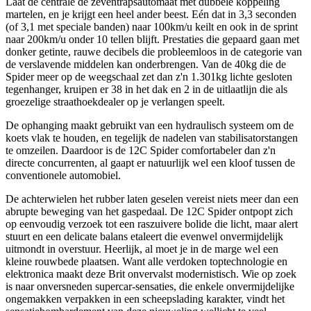
Laat de centrale de zeventrapsautomaat met dubbele koppeling
martelen, en je krijgt een heel ander beest. Eén dat in 3,3 seconden
(of 3,1 met speciale banden) naar 100km/u keilt en ook in de sprint
naar 200km/u onder 10 tellen blijft. Prestaties die gepaard gaan met
donker getinte, rauwe decibels die probleemloos in de categorie van
de verslavende middelen kan onderbrengen. Van de 40kg die de
Spider meer op de weegschaal zet dan z'n 1.301kg lichte gesloten
tegenhanger, kruipen er 38 in het dak en 2 in de uitlaatlijn die als
groezelige straathoekdealer op je verlangen speelt.
De ophanging maakt gebruikt van een hydraulisch systeem om de
koets vlak te houden, en tegelijk de nadelen van stabilisatorstangen
te omzeilen. Daardoor is de 12C Spider comfortabeler dan z'n
directe concurrenten, al gaapt er natuurlijk wel een kloof tussen de
conventionele automobiel.
De achterwielen het rubber laten geselen vereist niets meer dan een
abrupte beweging van het gaspedaal. De 12C Spider ontpopt zich
op eenvoudig verzoek tot een raszuivere bolide die licht, maar alert
stuurt en een delicate balans etaleert die evenwel onvermijdelijk
uitmondt in overstuur. Heerlijk, al moet je in de marge wel een
kleine rouwbede plaatsen. Want alle verdoken toptechnologie en
elektronica maakt deze Brit onvervalst modernistisch. Wie op zoek
is naar onversneden supercar-sensaties, die enkele onvermijdelijke
ongemakken verpakken in een scheepslading karakter, vindt het