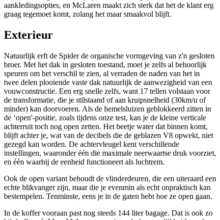
aankledingsopties, en McLaren maakt zich sterk dat het de klant erg
graag tegemoet komt, zolang het maar smaakvol blijft.
Exterieur
Natuurlijk erft de Spider de organische vormgeving van z'n gesloten
broer. Met het dak in gesloten toestand, moet je zelfs al behoorlijk
speuren om het verschil te zien, al verraden de naden van het in
twee delen plooiende vaste dak natuurlijk de aanwezigheid van een
vouwconstructie. Een erg snelle zelfs, want 17 tellen volstaan voor
de transformatie, die je stilstaand of aan kruipsnelheid (30km/u of
minder) kan doorvoeren. Als de hemelsluizen geblokkeerd zitten in
de ‘open'-positie, zoals tijdens onze test, kan je de kleine verticale
achterruit toch nog open zetten. Het beetje water dat binnen komt,
blijft achter je, wat van de decibels die de geblazen V8 opwekt, niet
gezegd kan worden. De achtervleugel kent verschillende
instellingen, waaronder één die maximale neerwaartse druk voorziet,
en één waarbij de eenheid functioneert als luchtrem.
Ook de open variant behoudt de vlinderdeuren, die een uiteraard een
echte blikvanger zijn, maar die je evenmin als echt onpraktisch kan
bestempelen. Tenminste, eens je in de gaten hebt hoe ze open gaan.
In de koffer vooraan past nog steeds 144 liter bagage. Dat is ook zo