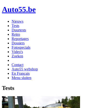
Auto55.be
Nieuws
Tests
Duurtests
Retro
Reportages
Dossiers
Fotospecials
Video's
Zoeken
Contact
Auto55 webshop
En Français
Menu sluiten
Tests