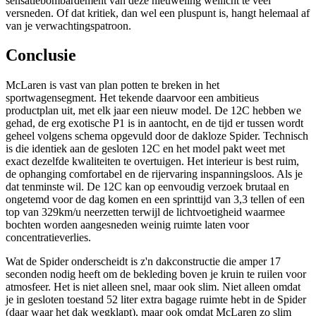
sensatiebombardement van deze nieuweling wellicht te veel
versneden. Of dat kritiek, dan wel een pluspunt is, hangt helemaal af
van je verwachtingspatroon.
Conclusie
McLaren is vast van plan potten te breken in het
sportwagensegment. Het tekende daarvoor een ambitieus
productplan uit, met elk jaar een nieuw model. De 12C hebben we
gehad, de erg exotische P1 is in aantocht, en de tijd er tussen wordt
geheel volgens schema opgevuld door de dakloze Spider. Technisch
is die identiek aan de gesloten 12C en het model pakt weet met
exact dezelfde kwaliteiten te overtuigen. Het interieur is best ruim,
de ophanging comfortabel en de rijervaring inspanningsloos. Als je
dat tenminste wil. De 12C kan op eenvoudig verzoek brutaal en
ongetemd voor de dag komen en een sprinttijd van 3,3 tellen of een
top van 329km/u neerzetten terwijl de lichtvoetigheid waarmee
bochten worden aangesneden weinig ruimte laten voor
concentratieverlies.
Wat de Spider onderscheidt is z'n dakconstructie die amper 17
seconden nodig heeft om de bekleding boven je kruin te ruilen voor
atmosfeer. Het is niet alleen snel, maar ook slim. Niet alleen omdat
je in gesloten toestand 52 liter extra bagage ruimte hebt in de Spider
(daar waar het dak wegklapt), maar ook omdat McLaren zo slim