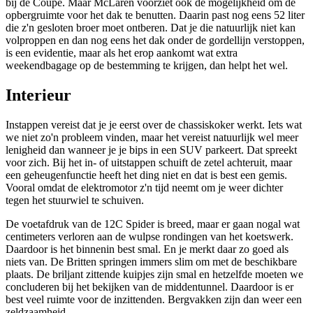
bij de Coupé. Maar McLaren voorziet ook de mogelijkheid om de
opbergruimte voor het dak te benutten. Daarin past nog eens 52 liter
die z'n gesloten broer moet ontberen. Dat je die natuurlijk niet kan
volproppen en dan nog eens het dak onder de gordellijn verstoppen,
is een evidentie, maar als het erop aankomt wat extra
weekendbagage op de bestemming te krijgen, dan helpt het wel.
Interieur
Instappen vereist dat je je eerst over de chassiskoker werkt. Iets wat
we niet zo'n probleem vinden, maar het vereist natuurlijk wel meer
lenigheid dan wanneer je je bips in een SUV parkeert. Dat spreekt
voor zich. Bij het in- of uitstappen schuift de zetel achteruit, maar
een geheugenfunctie heeft het ding niet en dat is best een gemis.
Vooral omdat de elektromotor z'n tijd neemt om je weer dichter
tegen het stuurwiel te schuiven.
De voetafdruk van de 12C Spider is breed, maar er gaan nogal wat
centimeters verloren aan de wulpse rondingen van het koetswerk.
Daardoor is het binnenin best smal. En je merkt daar zo goed als
niets van. De Britten springen immers slim om met de beschikbare
plaats. De briljant zittende kuipjes zijn smal en hetzelfde moeten we
concluderen bij het bekijken van de middentunnel. Daardoor is er
best veel ruimte voor de inzittenden. Bergvakken zijn dan weer een
zeldzaamheid.