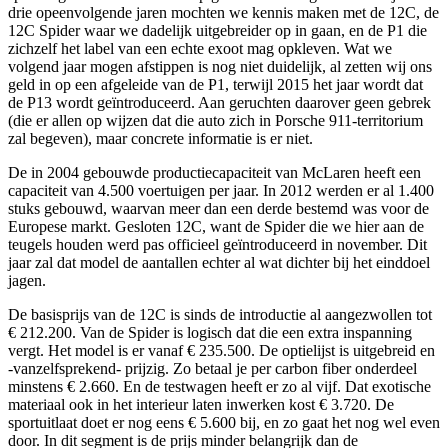
drie opeenvolgende jaren mochten we kennis maken met de 12C, de
12C Spider waar we dadelijk uitgebreider op in gaan, en de P1 die
zichzelf het label van een echte exoot mag opkleven. Wat we
volgend jaar mogen afstippen is nog niet duidelijk, al zetten wij ons
geld in op een afgeleide van de P1, terwijl 2015 het jaar wordt dat
de P13 wordt geïntroduceerd. Aan geruchten daarover geen gebrek
(die er allen op wijzen dat die auto zich in Porsche 911-territorium
zal begeven), maar concrete informatie is er niet.
De in 2004 gebouwde productiecapaciteit van McLaren heeft een
capaciteit van 4.500 voertuigen per jaar. In 2012 werden er al 1.400
stuks gebouwd, waarvan meer dan een derde bestemd was voor de
Europese markt. Gesloten 12C, want de Spider die we hier aan de
teugels houden werd pas officieel geïntroduceerd in november. Dit
jaar zal dat model de aantallen echter al wat dichter bij het einddoel
jagen.
De basisprijs van de 12C is sinds de introductie al aangezwollen tot
€ 212.200. Van de Spider is logisch dat die een extra inspanning
vergt. Het model is er vanaf € 235.500. De optielijst is uitgebreid en
-vanzelfsprekend- prijzig. Zo betaal je per carbon fiber onderdeel
minstens € 2.660. En de testwagen heeft er zo al vijf. Dat exotische
materiaal ook in het interieur laten inwerken kost € 3.720. De
sportuitlaat doet er nog eens € 5.600 bij, en zo gaat het nog wel even
door. In dit segment is de prijs minder belangrijk dan de