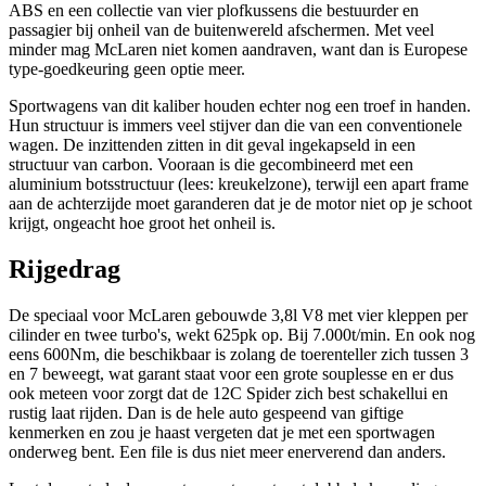
ABS en een collectie van vier plofkussens die bestuurder en
passagier bij onheil van de buitenwereld afschermen. Met veel
minder mag McLaren niet komen aandraven, want dan is Europese
type-goedkeuring geen optie meer.
Sportwagens van dit kaliber houden echter nog een troef in handen.
Hun structuur is immers veel stijver dan die van een conventionele
wagen. De inzittenden zitten in dit geval ingekapseld in een
structuur van carbon. Vooraan is die gecombineerd met een
aluminium botsstructuur (lees: kreukelzone), terwijl een apart frame
aan de achterzijde moet garanderen dat je de motor niet op je schoot
krijgt, ongeacht hoe groot het onheil is.
Rijgedrag
De speciaal voor McLaren gebouwde 3,8l V8 met vier kleppen per
cilinder en twee turbo's, wekt 625pk op. Bij 7.000t/min. En ook nog
eens 600Nm, die beschikbaar is zolang de toerenteller zich tussen 3
en 7 beweegt, wat garant staat voor een grote souplesse en er dus
ook meteen voor zorgt dat de 12C Spider zich best schakellui en
rustig laat rijden. Dan is de hele auto gespeend van giftige
kenmerken en zou je haast vergeten dat je met een sportwagen
onderweg bent. Een file is dus niet meer enerverend dan anders.