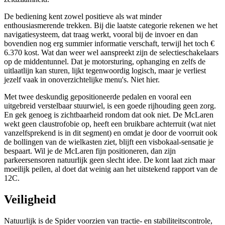
De bediening kent zowel positieve als wat minder
enthousiasmerende trekken. Bij die laatste categorie rekenen we het
navigatiesysteem, dat traag werkt, vooral bij de invoer en dan
bovendien nog erg summier informatie verschaft, terwijl het toch €
6.370 kost. Wat dan weer wel aanspreekt zijn de selectieschakelaars
op de middentunnel. Dat je motorsturing, ophanging en zelfs de
uitlaatlijn kan sturen, lijkt tegenwoordig logisch, maar je verliest
jezelf vaak in onoverzichtelijke menu's. Niet hier.
Met twee deskundig gepositioneerde pedalen en vooral een
uitgebreid verstelbaar stuurwiel, is een goede rijhouding geen zorg.
En gek genoeg is zichtbaarheid rondom dat ook niet. De McLaren
wekt geen claustrofobie op, heeft een bruikbare achterruit (wat niet
vanzelfsprekend is in dit segment) en omdat je door de voorruit ook
de bollingen van de wielkasten ziet, blijft een visbokaal-sensatie je
bespaart. Wil je de McLaren fijn positioneren, dan zijn
parkeersensoren natuurlijk geen slecht idee. De kont laat zich maar
moeilijk peilen, al doet dat weinig aan het uitstekend rapport van de
12C.
Veiligheid
Natuurlijk is de Spider voorzien van tractie- en stabiliteitscontrole,