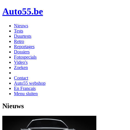
Auto55.be
Nieuws
Tests
Duurtests
Retro
Reportages
Dossiers
Fotospecials
Video's
Zoeken
Contact
Auto55 webshop
En Français
Menu sluiten
Nieuws