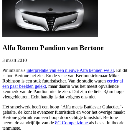
Alfa Romeo Pandion van Bertone
3 maart 2010
Pininfarina's
interpretatie van een nieuwe Alfa kennen we al
. En dit
is hoe Bertone het ziet. En de visie van Bertone-tekenaar Mike
Robinson is een stuk futuristischer. Van de studie waren
eerder al
een paar beelden gelekt
, maar daarin was het meest opvallende
kenmerk van de Pandion niet te zien. Dat zijn de liefst 3,6m hoge
vleugeldeuren. Echt handig is dat volgens ons niet.
Het smoelwerk heeft een hoog "Alfa meets Battlestar Galactica"-
gehalte, de kont is evenzeer futuristisch en voor het overige maakt
Bertone gebruik van een hoop doorzichtige kunststof. Bertone
neemt de aandrijflijn van de
8C Competizione
als basis. In theorie
tenminste.