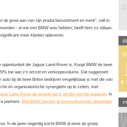
3
de groei aan van zijn productassortiment en merk”, valt in
woorden - al wie een BMW wou hebben, heeft hem zo stilaan.
significant meer klanten opleveren.
B
D
nde opportuniteit die Jaguar Land-Rover is. Koopt BMW de twee
 20% toe aan z’n omzet en verkoopsvolume. Dat suggereert
 auto bij de twee Britse bedrijven vergelijkbaar is met die van
€ 
sche en organisatorische synergieën op te zetten, met
guar Land-Rover de jongste tijd in eerder slechte papieren
. In
ra partners.
Met BMW werden al overeenkomsten afgesloten
P
alyse. In de jaren negentig kocht BMW al eens de groep