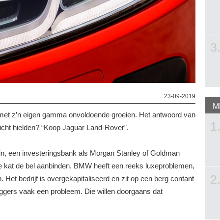
3
23-09-2019
M
 met z’n eigen gamma onvoldoende groeien. Het antwoord van
1
 licht hielden? “Koop Jaguar Land-Rover”.
ein, een investeringsbank als Morgan Stanley of Goldman
e kat de bel aanbinden. BMW heeft een reeks luxeproblemen,
2
 Het bedrijf is overgekapitaliseerd en zit op een berg contant
eleggers vaak een probleem. Die willen doorgaans dat