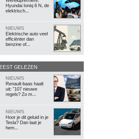
Wereldpremière:
Hyundai Ioniq 6 N, de
elektrisch...
.
NIEUWS
Elektrische auto veel
efficiënter dan
benzine of...
EEST GELEZEN
.
NIEUWS
Renault-baas haalt
uit: "107 nieuwe
regels? Zo m...
.
NIEUWS
Hoor je dit geluid in je
Tesla? Dan laat je
hem...