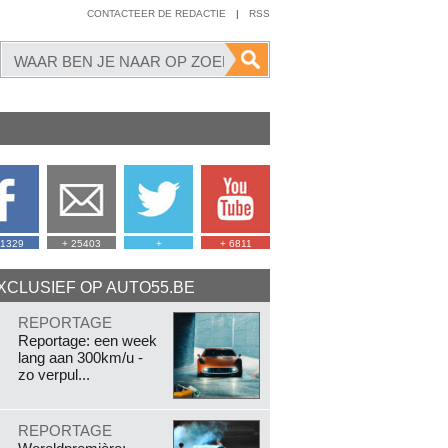
CONTACTEER DE REDACTIE
|
RSS
41329
+ 25403
+
+ 6811
XCLUSIEF OP AUTO55.BE
.
REPORTAGE
Reportage: een week
lang aan 300km/u -
zo verpul...
.
REPORTAGE