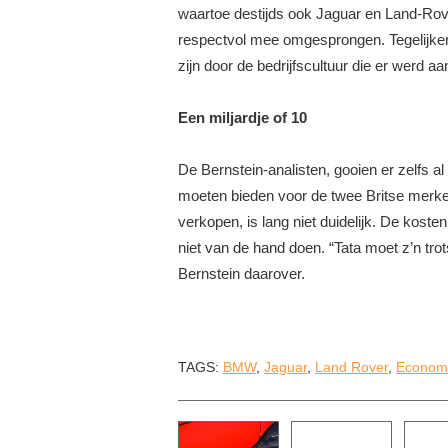
waartoe destijds ook Jaguar en Land-Rove
respectvol mee omgesprongen. Tegelijker
zijn door de bedrijfscultuur die er werd aa
S Shooti...
Toyota Verso
Citroën Survolt - Le Man
BEKIJK 84 FOTO'S
BEKIJK 23 FOTO'S
Een miljardje of 10
De Bernstein-analisten, gooien er zelfs 
moeten bieden voor de twee Britse merken
verkopen, is lang niet duidelijk. De koste
niet van de hand doen. “Tata moet z’n tro
Bernstein daarover.
TAGS:
BMW
,
Jaguar
,
Land Rover
,
Econom