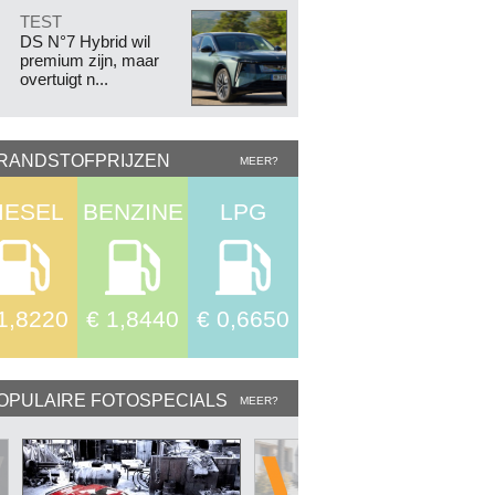
.
TEST
DS N°7 Hybrid wil
premium zijn, maar
overtuigt n...
RANDSTOFPRIJZEN
MEER?
IESEL
BENZINE
LPG
1,8220
€ 1,8440
€ 0,6650
OPULAIRE FOTOSPECIALS
MEER?