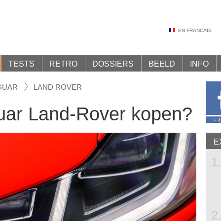
EN FRANÇAIS
TESTS
RETRO
DOSSIERS
BEELD
INFO
GUAR
LAND ROVER
ar Land-Rover kopen?
+ 
E
1
2