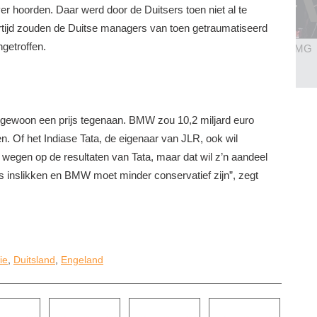
r hoorden. Daar werd door de Duitsers toen niet al te
tijd zouden de Duitse managers van toen getraumatiseerd
ngetroffen.
s...
BMW 1 prototype 1.5 turbo
Santoni for Mercedes AMG
BEKIJK 4 FOTO'S
BEKIJK 8 FOTO'S
al gewoon een prijs tegenaan. BMW zou 10,2 miljard euro
. Of het Indiase Tata, de eigenaar van JLR, ook wil
n wegen op de resultaten van Tata, maar dat wil z’n aandeel
ts inslikken en BMW moet minder conservatief zijn”, zegt
ie
,
Duitsland
,
Engeland