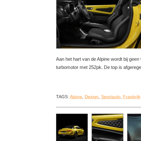
Aan het hart van de Alpine wordt bij geen 
turbomotor met 252pk. De top is afgeregeld
TAGS:
Alpine
,
Design
,
Sportauto
,
Frankrijk