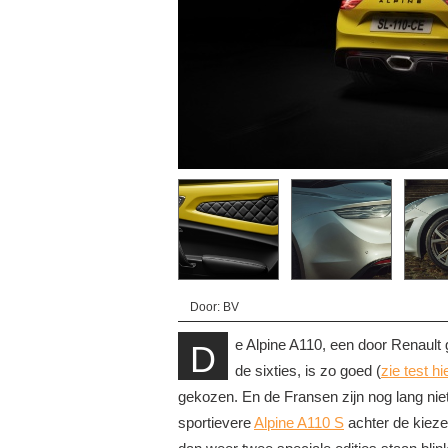
Door: BV
e Alpine A110, een door Renault
D
de sixties, is zo goed (
zie test hi
gekozen. En de Fransen zijn nog lang niet
sportievere
Alpine A110 S
achter de kiez