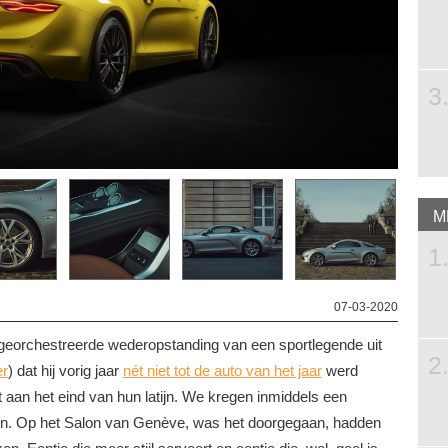
3
M
1
07-03-2020
 georchestreerde wederopstanding van een sportlegende uit
2
er
) dat hij vorig jaar
nét niet tot de auto van het jaar
werd
 aan het eind van hun latijn. We kregen inmiddels een
en. Op het Salon van Genève, was het doorgegaan, hadden