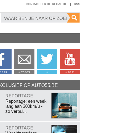
CONTACTEER DE REDACTIE
|
RSS
41329
+ 25403
+
+ 6811
XCLUSIEF OP AUTO55.BE
.
REPORTAGE
Reportage: een week
lang aan 300km/u -
zo verpul...
.
REPORTAGE