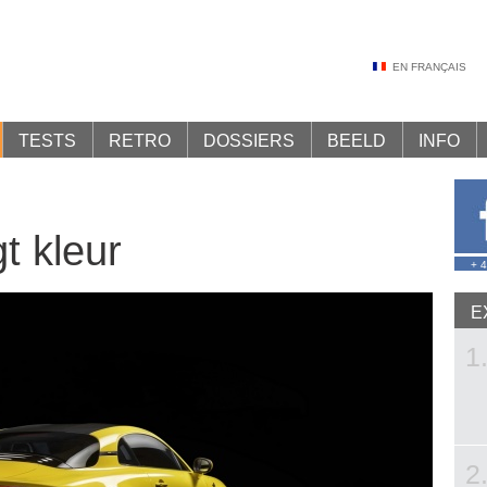
EN FRANÇAIS
TESTS
RETRO
DOSSIERS
BEELD
INFO
gt kleur
+ 
E
1
2