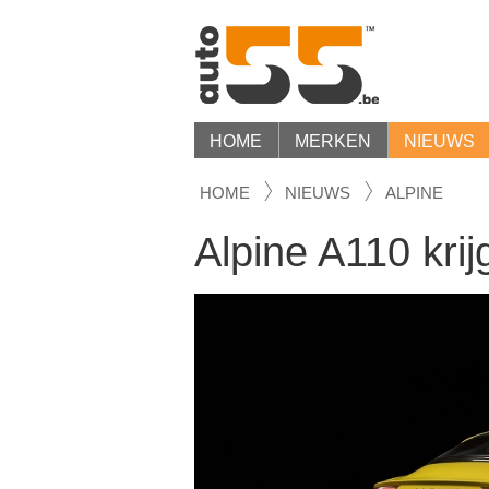
HOME
MERKEN
NIEUWS
HOME
NIEUWS
ALPINE
Alpine A110 krij