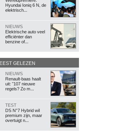
Wereldpremière:
Hyundai Ioniq 6 N, de
elektrisch...
.
NIEUWS
Elektrische auto veel
efficiënter dan
benzine of...
EEST GELEZEN
.
NIEUWS
Renault-baas haalt
uit: "107 nieuwe
regels? Zo m...
.
TEST
DS N°7 Hybrid wil
premium zijn, maar
overtuigt n...