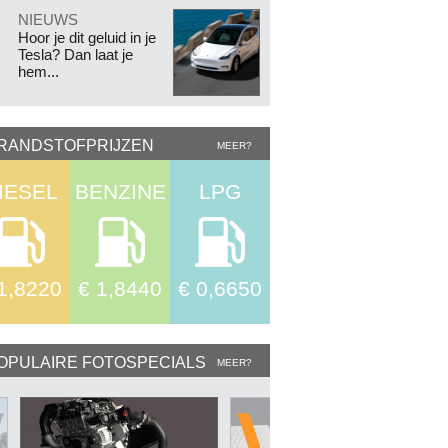
.
NIEUWS
Hoor je dit geluid in je
Tesla? Dan laat je
hem...
RANDSTOFPRIJZEN
MEER?
IESEL
BENZINE
LPG
1,8220
€ 1,8440
€ 0,6650
OPULAIRE FOTOSPECIALS
MEER?