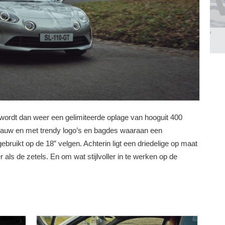
ell...
Citroën Survolt - Le Mans...
Mercedes GLA MY2027
BEKIJK 23 FOTO'S
BEKIJK 14 FOTO'S
 wordt dan weer een gelimiteerde oplage van hooguit 400
blauw en met trendy logo’s en bagdes waaraan een
gebruikt op de 18” velgen. Achterin ligt een driedelige op maat
r als de zetels. En om wat stijlvoller in te werken op de