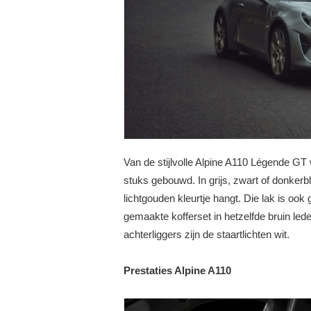
Mercedes CLS & CLS Shooti...
Dodge Challenger SRT H
S
BEKIJK 1 FOTO
BEKIJK 38 FOTO'S
Van de stijlvolle Alpine A110 Légende GT
stuks gebouwd. In grijs, zwart of donker
lichtgouden kleurtje hangt. Die lak is ook 
gemaakte kofferset in hetzelfde bruin lede
achterliggers zijn de staartlichten wit.
Prestaties Alpine A110