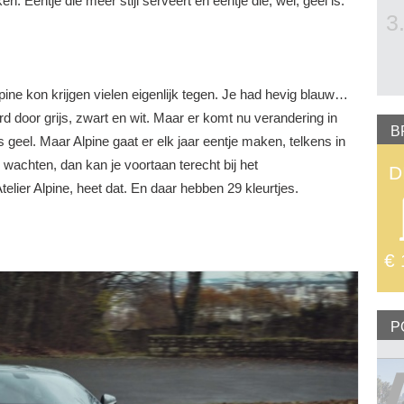
n. Eentje die meer stijl serveert en eentje die, wel, geel is.
3
pine kon krijgen vielen eigenlijk tegen. Je had hevig blauw…
d door grijs, zwart en wit. Maar er komt nu verandering in
B
s geel. Maar Alpine gaat er elk jaar eentje maken, telkens in
p wachten, dan kan je voortaan terecht bij het
D
lier Alpine, heet dat. En daar hebben 29 kleurtjes.
€ 
P