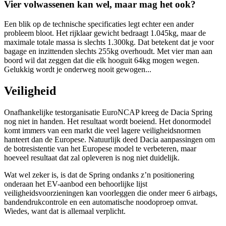
Vier volwassenen kan wel, maar mag het ook?
Een blik op de technische specificaties legt echter een ander
probleem bloot. Het rijklaar gewicht bedraagt 1.045kg, maar de
maximale totale massa is slechts 1.300kg. Dat betekent dat je voor
bagage en inzittenden slechts 255kg overhoudt. Met vier man aan
boord wil dat zeggen dat die elk hooguit 64kg mogen wegen.
Gelukkig wordt je onderweg nooit gewogen...
Veiligheid
Onafhankelijke testorganisatie EuroNCAP kreeg de Dacia Spring
nog niet in handen. Het resultaat wordt boeiend. Het donormodel
komt immers van een markt die veel lagere veiligheidsnormen
hanteert dan de Europese. Natuurlijk deed Dacia aanpassingen om
de botresistentie van het Europese model te verbeteren, maar
hoeveel resultaat dat zal opleveren is nog niet duidelijk.
Wat wel zeker is, is dat de Spring ondanks z’n positionering
onderaan het EV-aanbod een behoorlijke lijst
veiligheidsvoorzieningen kan voorleggen die onder meer 6 airbags,
bandendrukcontrole en een automatische noodoproep omvat.
Wiedes, want dat is allemaal verplicht.