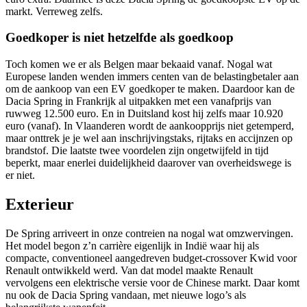
markt. Verreweg zelfs.
Goedkoper is niet hetzelfde als goedkoop
Toch komen we er als Belgen maar bekaaid vanaf. Nogal wat
Europese landen wenden immers centen van de belastingbetaler aan
om de aankoop van een EV goedkoper te maken. Daardoor kan de
Dacia Spring in Frankrijk al uitpakken met een vanafprijs van
ruwweg 12.500 euro. En in Duitsland kost hij zelfs maar 10.920
euro (vanaf). In Vlaanderen wordt de aankoopprijs niet getemperd,
maar onttrek je je wel aan inschrijvingstaks, rijtaks en accijnzen op
brandstof. Die laatste twee voordelen zijn ongetwijfeld in tijd
beperkt, maar enerlei duidelijkheid daarover van overheidswege is
er niet.
Exterieur
De Spring arriveert in onze contreien na nogal wat omzwervingen.
Het model begon z’n carrière eigenlijk in Indië waar hij als
compacte, conventioneel aangedreven budget-crossover Kwid voor
Renault ontwikkeld werd. Van dat model maakte Renault
vervolgens een elektrische versie voor de Chinese markt. Daar komt
nu ook de Dacia Spring vandaan, met nieuwe logo’s als