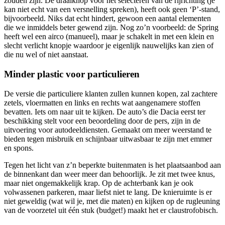
zouden zijn. De draaiknop voor het selecteren van de rijrichting (je
kan niet echt van een versnelling spreken), heeft ook geen ‘P’-stand,
bijvoorbeeld. Niks dat echt hindert, gewoon een aantal elementen
die we inmiddels beter gewend zijn. Nog zo’n voorbeeld: de Spring
heeft wel een airco (manueel), maar je schakelt in met een klein en
slecht verlicht knopje waardoor je eigenlijk nauwelijks kan zien of
die nu wel of niet aanstaat.
Minder plastic voor particulieren
De versie die particuliere klanten zullen kunnen kopen, zal zachtere
zetels, vloermatten en links en rechts wat aangenamere stoffen
bevatten. Iets om naar uit te kijken. De auto’s die Dacia eerst ter
beschikking stelt voor een beoordeling door de pers, zijn in de
uitvoering voor autodeeldiensten. Gemaakt om meer weerstand te
bieden tegen misbruik en schijnbaar uitwasbaar te zijn met emmer
en spons.
Tegen het licht van z’n beperkte buitenmaten is het plaatsaanbod aan
de binnenkant dan weer meer dan behoorlijk. Je zit met twee knus,
maar niet ongemakkelijk krap. Op de achterbank kan je ook
volwassenen parkeren, maar liefst niet te lang. De knieruimte is er
niet geweldig (wat wil je, met die maten) en kijken op de rugleuning
van de voorzetel uit één stuk (budget!) maakt het er claustrofobisch.