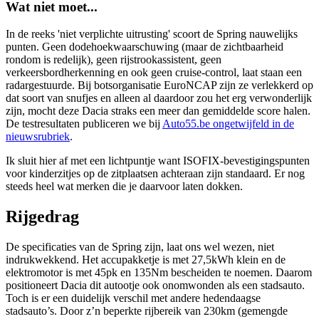
Wat niet moet...
In de reeks 'niet verplichte uitrusting' scoort de Spring nauwelijks
punten. Geen dodehoekwaarschuwing (maar de zichtbaarheid
rondom is redelijk), geen rijstrookassistent, geen
verkeersbordherkenning en ook geen cruise-control, laat staan een
radargestuurde. Bij botsorganisatie EuroNCAP zijn ze verlekkerd op
dat soort van snufjes en alleen al daardoor zou het erg verwonderlijk
zijn, mocht deze Dacia straks een meer dan gemiddelde score halen.
De testresultaten publiceren we bij
Auto55.be ongetwijfeld in de
nieuwsrubriek
.
Ik sluit hier af met een lichtpuntje want ISOFIX-bevestigingspunten
voor kinderzitjes op de zitplaatsen achteraan zijn standaard. Er nog
steeds heel wat merken die je daarvoor laten dokken.
Rijgedrag
De specificaties van de Spring zijn, laat ons wel wezen, niet
indrukwekkend. Het accupakketje is met 27,5kWh klein en de
elektromotor is met 45pk en 135Nm bescheiden te noemen. Daarom
positioneert Dacia dit autootje ook onomwonden als een stadsauto.
Toch is er een duidelijk verschil met andere hedendaagse
stadsauto’s. Door z’n beperkte rijbereik van 230km (gemengde