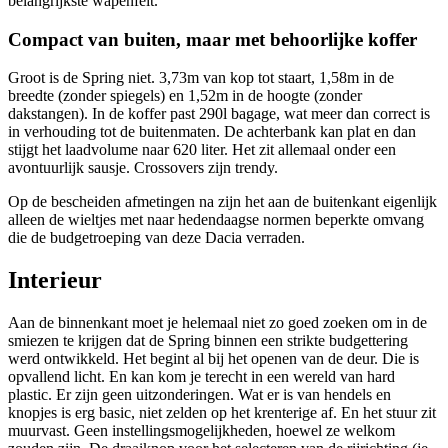
belangrijkste wapenfeit.
Compact van buiten, maar met behoorlijke koffer
Groot is de Spring niet. 3,73m van kop tot staart, 1,58m in de
breedte (zonder spiegels) en 1,52m in de hoogte (zonder
dakstangen). In de koffer past 290l bagage, wat meer dan correct is
in verhouding tot de buitenmaten. De achterbank kan plat en dan
stijgt het laadvolume naar 620 liter. Het zit allemaal onder een
avontuurlijk sausje. Crossovers zijn trendy.
Op de bescheiden afmetingen na zijn het aan de buitenkant eigenlijk
alleen de wieltjes met naar hedendaagse normen beperkte omvang
die de budgetroeping van deze Dacia verraden.
Interieur
Aan de binnenkant moet je helemaal niet zo goed zoeken om in de
smiezen te krijgen dat de Spring binnen een strikte budgettering
werd ontwikkeld. Het begint al bij het openen van de deur. Die is
opvallend licht. En kan kom je terecht in een wereld van hard
plastic. Er zijn geen uitzonderingen. Wat er is van hendels en
knopjes is erg basic, niet zelden op het krenterige af. En het stuur zit
muurvast. Geen instellingsmogelijkheden, hoewel ze welkom