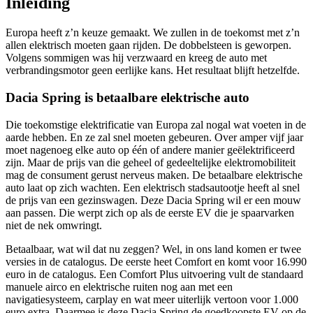
Inleiding
Europa heeft z’n keuze gemaakt. We zullen in de toekomst met z’n
allen elektrisch moeten gaan rijden. De dobbelsteen is geworpen.
Volgens sommigen was hij verzwaard en kreeg de auto met
verbrandingsmotor geen eerlijke kans. Het resultaat blijft hetzelfde.
Dacia Spring is betaalbare elektrische auto
Die toekomstige elektrificatie van Europa zal nogal wat voeten in de
aarde hebben. En ze zal snel moeten gebeuren. Over amper vijf jaar
moet nagenoeg elke auto op één of andere manier geëlektrificeerd
zijn. Maar de prijs van die geheel of gedeeltelijke elektromobiliteit
mag de consument gerust nerveus maken. De betaalbare elektrische
auto laat op zich wachten. Een elektrisch stadsautootje heeft al snel
de prijs van een gezinswagen. Deze Dacia Spring wil er een mouw
aan passen. Die werpt zich op als de eerste EV die je spaarvarken
niet de nek omwringt.
Betaalbaar, wat wil dat nu zeggen? Wel, in ons land komen er twee
versies in de catalogus. De eerste heet Comfort en komt voor 16.990
euro in de catalogus. Een Comfort Plus uitvoering vult de standaard
manuele airco en elektrische ruiten nog aan met een
navigatiesysteem, carplay en wat meer uiterlijk vertoon voor 1.000
euro extra. Daarmee is deze Dacia Spring de goedkoopste EV op de