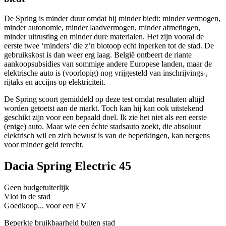
De Spring is minder duur omdat hij minder biedt: minder vermogen,
minder autonomie, minder laadvermogen, minder afmetingen,
minder uitrusting en minder dure materialen. Het zijn vooral de
eerste twee ‘minders’ die z’n biotoop echt inperken tot de stad. De
gebruikskost is dan weer erg laag. België ontbeert de riante
aankoopsubsidies van sommige andere Europese landen, maar de
elektrische auto is (voorlopig) nog vrijgesteld van inschrijvings-,
rijtaks en accijns op elektriciteit.
De Spring scoort gemiddeld op deze test omdat resultaten altijd
worden getoetst aan de markt. Toch kan hij kan ook uitstekend
geschikt zijn voor een bepaald doel. Ik zie het niet als een eerste
(enige) auto. Maar wie een échte stadsauto zoekt, die absoluut
elektrisch wil en zich bewust is van de beperkingen, kan nergens
voor minder geld terecht.
Dacia Spring Electric 45
Geen budgetuiterlijk
Vlot in de stad
Goedkoop... voor een EV
Beperkte bruikbaarheid buiten stad