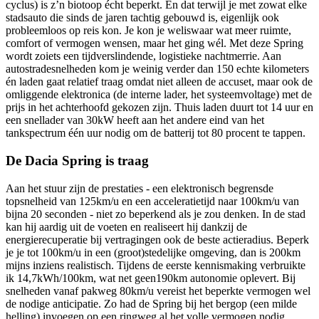
cyclus) is z’n biotoop écht beperkt. En dat terwijl je met zowat elke
stadsauto die sinds de jaren tachtig gebouwd is, eigenlijk ook
probleemloos op reis kon. Je kon je weliswaar wat meer ruimte,
comfort of vermogen wensen, maar het ging wél. Met deze Spring
wordt zoiets een tijdverslindende, logistieke nachtmerrie. Aan
autostradesnelheden kom je weinig verder dan 150 echte kilometers
én laden gaat relatief traag omdat niet alleen de accuset, maar ook de
omliggende elektronica (de interne lader, het systeemvoltage) met de
prijs in het achterhoofd gekozen zijn. Thuis laden duurt tot 14 uur en
een snellader van 30kW heeft aan het andere eind van het
tankspectrum één uur nodig om de batterij tot 80 procent te tappen.
De Dacia Spring is traag
Aan het stuur zijn de prestaties - een elektronisch begrensde
topsnelheid van 125km/u en een acceleratietijd naar 100km/u van
bijna 20 seconden - niet zo beperkend als je zou denken. In de stad
kan hij aardig uit de voeten en realiseert hij dankzij de
energierecuperatie bij vertragingen ook de beste actieradius. Beperk
je je tot 100km/u in een (groot)stedelijke omgeving, dan is 200km
mijns inziens realistisch. Tijdens de eerste kennismaking verbruikte
ik 14,7kWh/100km, wat net geen190km autonomie oplevert. Bij
snelheden vanaf pakweg 80km/u vereist het beperkte vermogen wel
de nodige anticipatie. Zo had de Spring bij het bergop (een milde
helling) invoegen op een ringweg al het volle vermogen nodig