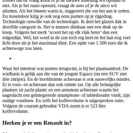
zonder dat de vraag komt of je de nieuwe instelling wil opslaan of
niet. Als je het raam openzet, vraagt de auto of je de airco wil
afzetten. Als het binnen warm is, suggereert die om het aan te zetten.
En tussendoor krijg je ook nog eens punten op je rijgedrag.
Technologie omwille van de technologie. Ik deel het glazen dak in
dezelfde categorie in. Het is immers dimbaar met een druk op de
knop. Volgens het merk ‘scoort het op elk vlak beter’ dan een
rolgordijn. Wel, het werd in de zon toch erg heet en het laat nog veel
licht door als je het maximaal dimt. Een optie van 1.500 euro die ik
achterwege zou laten.
Waar het interieur wat punten terugwint, is bij het plaatsaanbod. De
wielbasis is gelijk aan die van de jongste Espace (nu een SUV met
drie zitrijen). En de hoofdruimte achteraan is ook nauwelijks minder.
Er is voor- en achteraan dan ook ruimte zat. Op alle belangrijke
plaatsen zit zacht plastic en een armsteun achteraan waarin het
nageslacht een geïntegreerde smartphone- of tablethouder vindt, zijn
nuttige vondsten. En zelfs het koffervolume is uitgesproken ruim.
Volgens de courant gebruikte VDA-norm is er 523 liter
koffervolume.
Herken je er een Renault in?