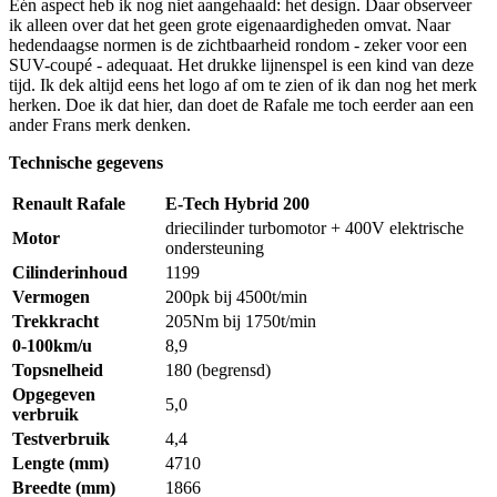
Eén aspect heb ik nog niet aangehaald: het design. Daar observeer
ik alleen over dat het geen grote eigenaardigheden omvat. Naar
hedendaagse normen is de zichtbaarheid rondom - zeker voor een
SUV-coupé - adequaat. Het drukke lijnenspel is een kind van deze
tijd. Ik dek altijd eens het logo af om te zien of ik dan nog het merk
herken. Doe ik dat hier, dan doet de Rafale me toch eerder aan een
ander Frans merk denken.
Technische gegevens
Renault Rafale
E-Tech Hybrid 200
driecilinder turbomotor + 400V elektrische
Motor
ondersteuning
Cilinderinhoud
1199
Vermogen
200pk bij 4500t/min
Trekkracht
205Nm bij 1750t/min
0-100km/u
8,9
Topsnelheid
180 (begrensd)
Opgegeven
5,0
verbruik
Testverbruik
4,4
Lengte (mm)
4710
Breedte (mm)
1866