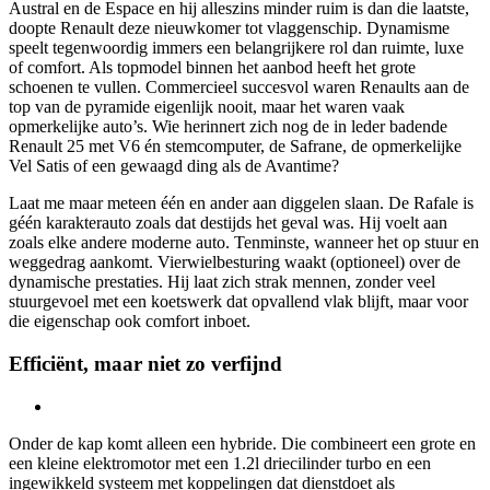
Austral en de Espace en hij alleszins minder ruim is dan die laatste,
doopte Renault deze nieuwkomer tot vlaggenschip. Dynamisme
speelt tegenwoordig immers een belangrijkere rol dan ruimte, luxe
of comfort. Als topmodel binnen het aanbod heeft het grote
schoenen te vullen. Commercieel succesvol waren Renaults aan de
top van de pyramide eigenlijk nooit, maar het waren vaak
opmerkelijke auto’s. Wie herinnert zich nog de in leder badende
Renault 25 met V6 én stemcomputer, de Safrane, de opmerkelijke
Vel Satis of een gewaagd ding als de Avantime?
Laat me maar meteen één en ander aan diggelen slaan. De Rafale is
géén karakterauto zoals dat destijds het geval was. Hij voelt aan
zoals elke andere moderne auto. Tenminste, wanneer het op stuur en
weggedrag aankomt. Vierwielbesturing waakt (optioneel) over de
dynamische prestaties. Hij laat zich strak mennen, zonder veel
stuurgevoel met een koetswerk dat opvallend vlak blijft, maar voor
die eigenschap ook comfort inboet.
Efficiënt, maar niet zo verfijnd
Onder de kap komt alleen een hybride. Die combineert een grote en
een kleine elektromotor met een 1.2l driecilinder turbo en een
ingewikkeld systeem met koppelingen dat dienstdoet als