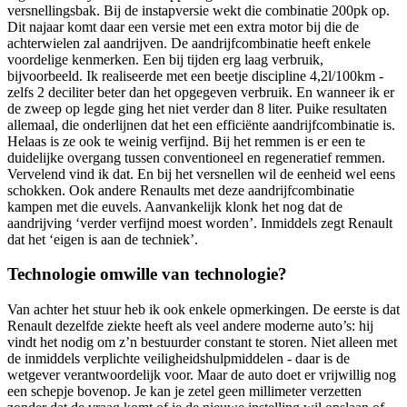
versnellingsbak. Bij de instapversie wekt die combinatie 200pk op.
Dit najaar komt daar een versie met een extra motor bij die de
achterwielen zal aandrijven. De aandrijfcombinatie heeft enkele
voordelige kenmerken. Een bij tijden erg laag verbruik,
bijvoorbeeld. Ik realiseerde met een beetje discipline 4,2l/100km -
zelfs 2 deciliter beter dan het opgegeven verbruik. En wanneer ik er
de zweep op legde ging het niet verder dan 8 liter. Puike resultaten
allemaal, die onderlijnen dat het een efficiënte aandrijfcombinatie is.
Helaas is ze ook te weinig verfijnd. Bij het remmen is er een te
duidelijke overgang tussen conventioneel en regeneratief remmen.
Vervelend vind ik dat. En bij het versnellen wil de eenheid wel eens
schokken. Ook andere Renaults met deze aandrijfcombinatie
kampen met die euvels. Aanvankelijk klonk het nog dat de
aandrijving ‘verder verfijnd moest worden’. Inmiddels zegt Renault
dat het ‘eigen is aan de techniek’.
Technologie omwille van technologie?
Van achter het stuur heb ik ook enkele opmerkingen. De eerste is dat
Renault dezelfde ziekte heeft als veel andere moderne auto’s: hij
vindt het nodig om z’n bestuurder constant te storen. Niet alleen met
de inmiddels verplichte veiligheidshulpmiddelen - daar is de
wetgever verantwoordelijk voor. Maar de auto doet er vrijwillig nog
een schepje bovenop. Je kan je zetel geen millimeter verzetten