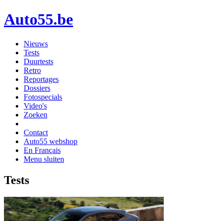
Auto55.be
Nieuws
Tests
Duurtests
Retro
Reportages
Dossiers
Fotospecials
Video's
Zoeken
Contact
Auto55 webshop
En Français
Menu sluiten
Tests