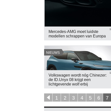
1
Mercedes-AMG moet luidste
modellen schrappen van Europa
NIEUWS
1
Volkswagen wordt nóg Chinezer:
de ID.Unyx 08 krijgt een
lichtgevende wolf erbij
1
2
3
4
5
6
7