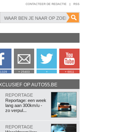
CONTACTEER DE REDACTIE
|
RSS
41329
+ 25403
+
+ 6811
XCLUSIEF OP AUTO55.BE
.
REPORTAGE
Reportage: een week
lang aan 300km/u -
zo verpul...
.
REPORTAGE