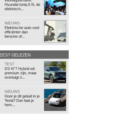
Wereldpremière:
Hyundai Ioniq 6 N, de
elektrisch...
.
NIEUWS
Elektrische auto veel
efficiënter dan
benzine of...
EEST GELEZEN
.
TEST
DS N°7 Hybrid wil
premium zijn, maar
overtuigt n...
.
NIEUWS
Hoor je dit geluid in je
Tesla? Dan laat je
hem...