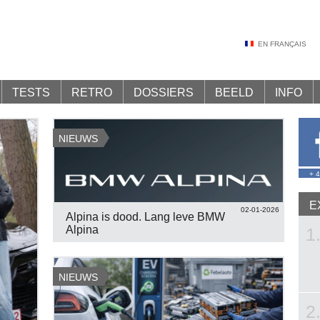
EN FRANÇAIS
TESTS
RETRO
DOSSIERS
BEELD
INFO
NIEUWS
+ 
E
02-01-2026
Alpina is dood. Lang leve BMW
Alpina
1
NIEUWS
2