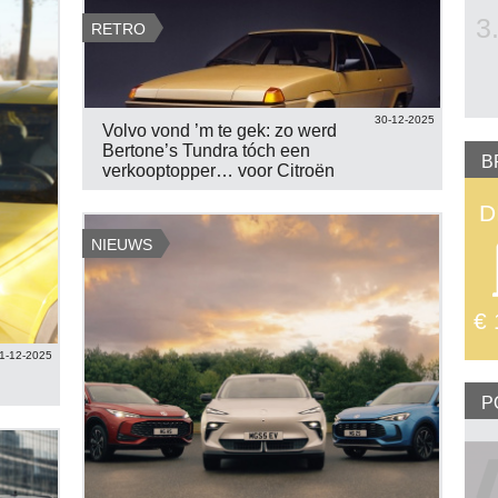
3
RETRO
30-12-2025
Volvo vond ’m te gek: zo werd
Bertone’s Tundra tóch een
B
verkooptopper… voor Citroën
D
NIEUWS
€ 
1-12-2025
P