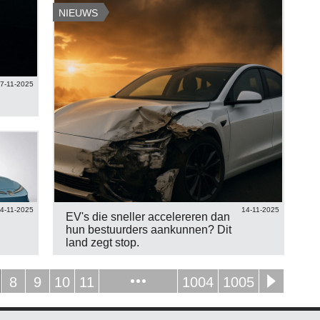
NIEUWS
7-11-2025
4-11-2025
14-11-2025
EV's die sneller accelereren dan
hun bestuurders aankunnen? Dit
land zegt stop.
8
9
10
11
1004
1005