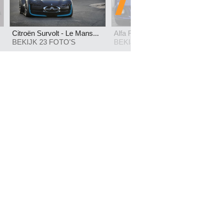
Citroën Survolt - Le Mans...
Alfa Romeo Giulietta 2.0...
BEKIJK 23 FOTO'S
BEKIJK 37 FOTO'S