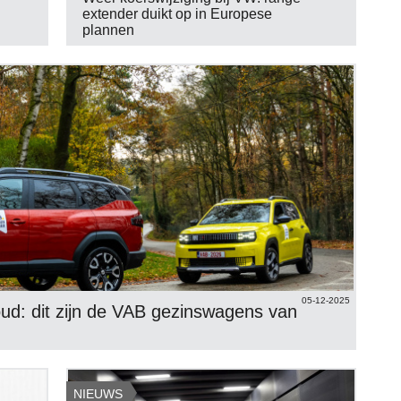
extender duikt op in Europese
plannen
05-12-2025
ud: dit zijn de VAB gezinswagens van
NIEUWS