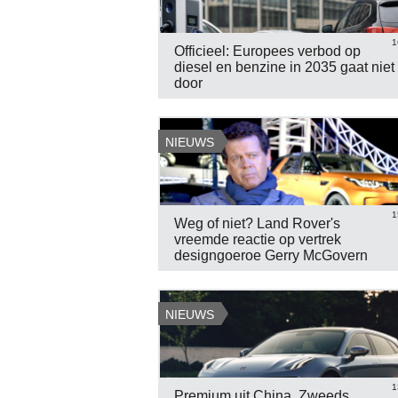
1
Officieel: Europees verbod op
Nissan Esflow
Skoda Fabia pack Sport
diesel en benzine in 2035 gaat niet
S
BEKIJK 5 FOTO'S
BEKIJK 9 FOTO'S
door
NIEUWS
1
Weg of niet? Land Rover's
vreemde reactie op vertrek
designgoeroe Gerry McGovern
NIEUWS
1
Premium uit China, Zweeds