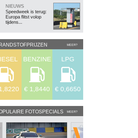
.
NIEUWS
Speedweek is terug:
Europa flitst volop
tijdens...
RANDSTOFPRIJZEN
MEER?
IESEL
BENZINE
LPG
1,8220
€ 1,8440
€ 0,6650
OPULAIRE FOTOSPECIALS
MEER?