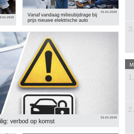
01-01-2026
Vanaf vandaag milieubijdrage bij
3-01-2026
prijs nieuwe elektrische auto
3
M
1
2
01-01-2026
lig: verbod op komst