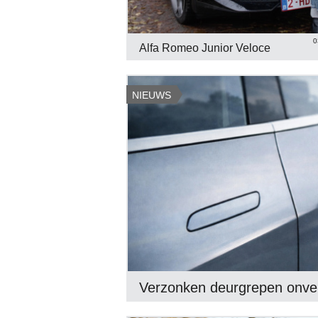
0
Alfa Romeo Junior Veloce
NIEUWS
Verzonken deurgrepen onvei