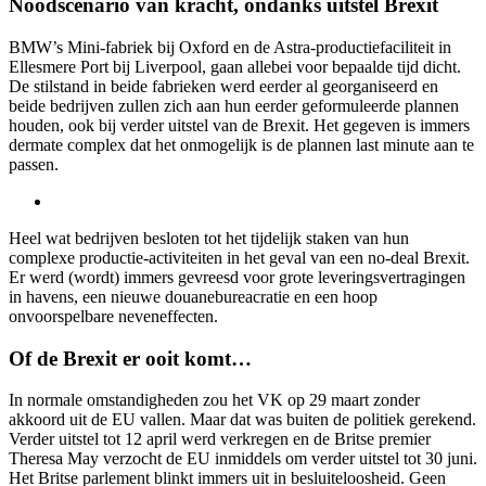
Noodscenario van kracht, ondanks uitstel Brexit
BMW’s Mini-fabriek bij Oxford en de Astra-productiefaciliteit in
Ellesmere Port bij Liverpool, gaan allebei voor bepaalde tijd dicht.
De stilstand in beide fabrieken werd eerder al georganiseerd en
beide bedrijven zullen zich aan hun eerder geformuleerde plannen
houden, ook bij verder uitstel van de Brexit. Het gegeven is immers
dermate complex dat het onmogelijk is de plannen last minute aan te
passen.
Heel wat bedrijven besloten tot het tijdelijk staken van hun
complexe productie-activiteiten in het geval van een no-deal Brexit.
Er werd (wordt) immers gevreesd voor grote leveringsvertragingen
in havens, een nieuwe douanebureacratie en een hoop
onvoorspelbare neveneffecten.
Of de Brexit er ooit komt…
In normale omstandigheden zou het VK op 29 maart zonder
akkoord uit de EU vallen. Maar dat was buiten de politiek gerekend.
Verder uitstel tot 12 april werd verkregen en de Britse premier
Theresa May verzocht de EU inmiddels om verder uitstel tot 30 juni.
Het Britse parlement blinkt immers uit in besluiteloosheid. Geen