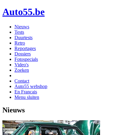
Auto55.be
Nieuws
Tests
Duurtests
Retro
Reportages
Dossiers
Fotospecials
Video's
Zoeken
Contact
Auto55 webshop
En Français
Menu sluiten
Nieuws