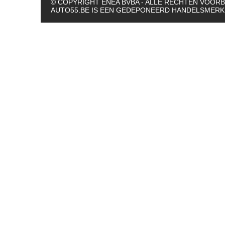
© COPYRIGHT ENEA BVBA - ALLE RECHTEN VOO
AUTO55.BE IS EEN GEDEPONEERD HANDELSMERK