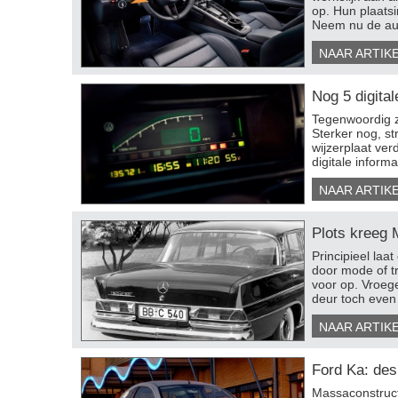
op. Hun plaatsi
Neem nu de auto
NAAR ARTIK
Nog 5 digital
Tegenwoordig zi
Sterker nog, st
wijzerplaat ver
digitale inform
NAAR ARTIK
Plots kreeg 
​Principieel la
door mode of tr
voor op. Vroege
deur toch eve
NAAR ARTIK
Ford Ka: des
Massaconstruct