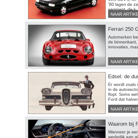
’80 lagen de z
segment, de k..
NAAR ARTIK
Ferrari 250 G
Automerken be
de binnenkant,
innovaties, maa
NAAR ARTIK
Edsel: de duu
​Er wordt zoals
in de autosecto
flopt. Soms we
Ford dat halver
NAAR ARTIK
Waarom bij Po
​Wanneer je een
werkelijk aan 