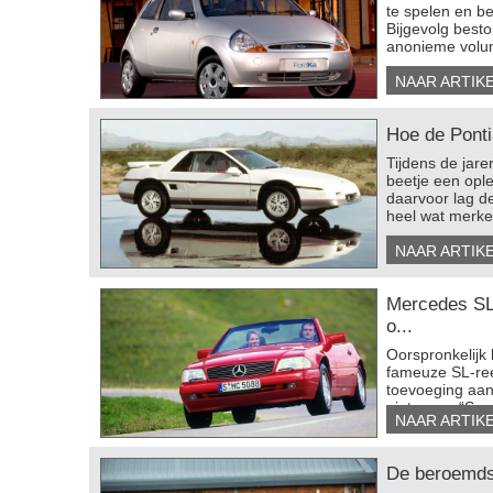
te spelen en b
Bijgevolg best
anonieme volum
ssan Esflow
Citroën Survolt - Le Mans...
Toyota
NAAR ARTIK
EKIJK 5 FOTO'S
BEKIJK 23 FOTO'S
BEKIJ
Hoe de Pontia
​Tijdens de jar
beetje een ople
daarvoor lag de
heel wat merke
NAAR ARTIK
Mercedes SL
o...
​Oorspronkelijk 
fameuze SL-ree
toevoeging aan
niets voor “Spo
NAAR ARTIK
De beroemdste