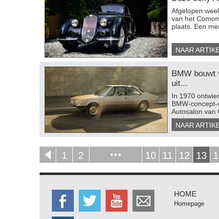
​Afgelopen week
van het Comome
plaats. Een mem
NAAR ARTIK
BMW bouwt 
uit...
​In 1970 ontwi
BMW-concept-ca
Autosalon van 
gezien.
NAAR ARTIK
1
2
10
11
12
13
1
HOME
Homepage