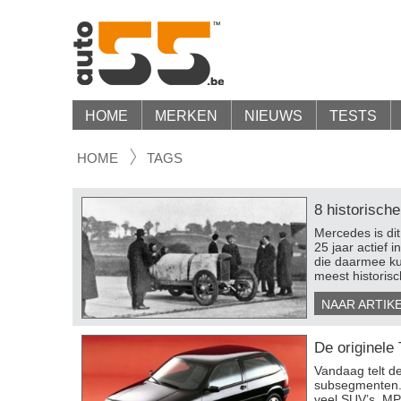
HOME
MERKEN
NIEUWS
TESTS
HOME
TAGS
8 historisch
Mercedes is di
25 jaar actief i
die daarmee ku
meest historisc
NAAR ARTIK
De originele 
​Vandaag telt 
subsegmenten. 
veel SUV’s, MPV