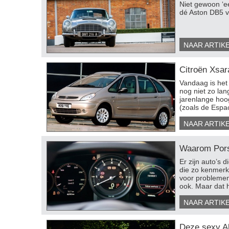
Niet gewoon ‘e
dé Aston DB5 
NAAR ARTIK
Citroën Xsar
​Vandaag is het
nog niet zo la
jarenlange hoo
(zoals de Espac
NAAR ARTIK
Waarom Porsc
Er zijn auto’s 
die zo kenmerke
voor problemen
ook. Maar dat h
NAAR ARTIK
Deze sexy Alf