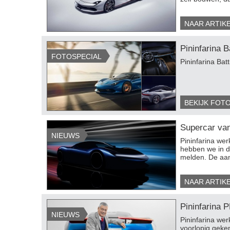
NAAR ARTIK
Pininfarina B
FOTOSPECIAL
Pininfarina Batt
BEKIJK FOT
Supercar van 
NIEUWS
​Pininfarina we
hebben we in d
melden. De aandr
NAAR ARTIK
Pininfarina 
NIEUWS
​Pininfarina we
voorlopig geke