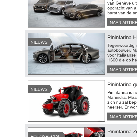
van Genève uit
opdracht van a
barst van de am
lvo XC Coupé
Mercedes GLA 45 AMG
Nissa
NAAR ARTIK
EKIJK 5 FOTO'S
BEKIJK 10 FOTO'S
BEKIJ
Pininfarina H
NIEUWS
​Tegenwoordig i
autobouwer. Maa
voor Italiaanse 
H600 die op he
NAAR ARTIK
Pininfarina g
NIEUWS
​Pininfarina is
Mahindra. Maar 
zich nu zal bep
heerser. Er wor
NAAR ARTIK
Pininfarina Z
FOTOSPECIAL