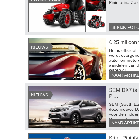
Pininfarina Zet
BEKIJK FOT
€ 25 miljoen 
NIEUWS
Het is officiee
wordt overgen
auto- en motor
aandelen van d
waren di...
NAAR ARTIK
SEM DX7 is 
NIEUWS
Pi...
​SEM (South Ea
deze nieuwe DX
voor de midden
Nissan Qashqai
NAAR ARTIK
(w...
​Krijgt Pininf