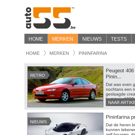
HOME
MERKEN
NIEUWS
TESTS
HOME
MERKEN
PININFARINA
Peugeot 406
RETRO
Pinin...
Dat was even g
nochtans een m
geslaagde crea
laatste in 1982 
NAAR ARTIK
Pininfarina p
NIEUWS
​Dat de heren bi
kunnen tekenen,
zelf bouwen, da