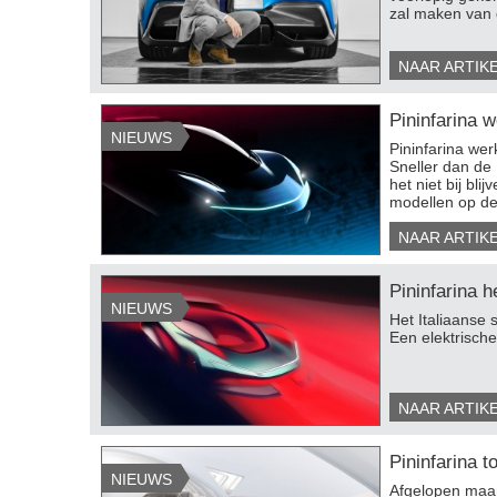
zal maken van d
NAAR ARTIK
Pininfarina 
NIEUWS
​Pininfarina we
Sneller dan de
het niet bij bli
modellen op de
NAAR ARTIK
Pininfarina h
NIEUWS
Het Italiaanse s
Een elektrische
NAAR ARTIK
Pininfarina t
NIEUWS
​Afgelopen maan