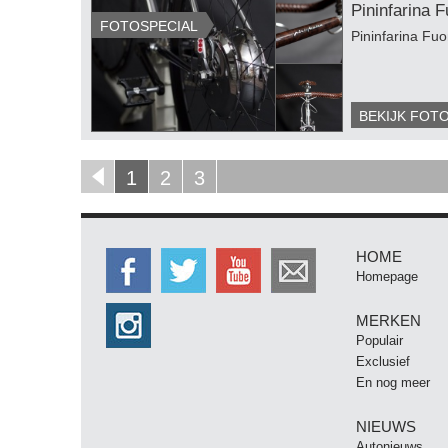
Pininfarina F
FOTOSPECIAL
Pininfarina Fuo
BEKIJK FOT
1
2
3
HOME
Homepage
MERKEN
Populair
Exclusief
En nog meer
NIEUWS
Autonieuws