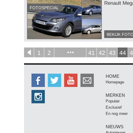
Renault Mega
FOTOSPECIAL
BEKIJK FOT
1
2
41
42
43
44
4
HOME
Homepage
MERKEN
Populair
Exclusief
En nog meer
NIEUWS
Autonieuws