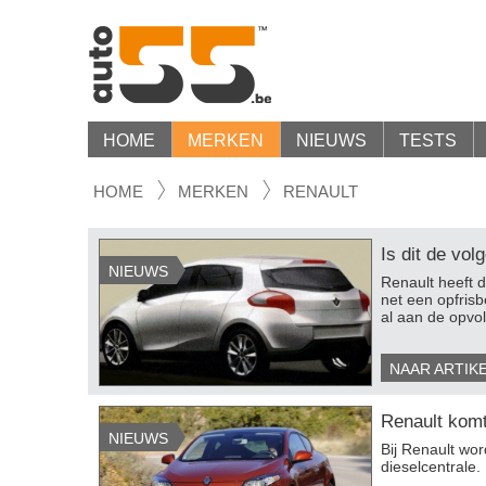
HOME
MERKEN
NIEUWS
TESTS
HOME
MERKEN
RENAULT
Is dit de vol
NIEUWS
Renault heeft d
net een opfrisb
al aan de opvol
NAAR ARTIK
Renault komt
NIEUWS
Bij Renault wo
dieselcentrale