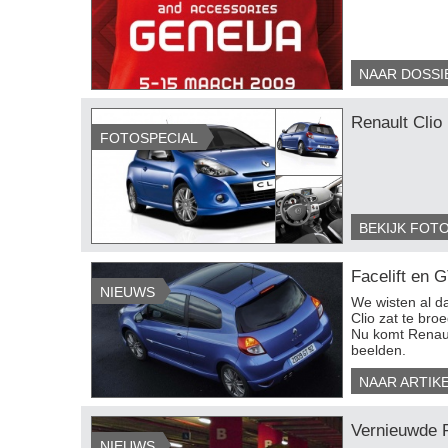
dge Challenger SRT Hell...
Audi Q9 / SQ9
Nissan
NAAR DOSSI
EKIJK 38 FOTO'S
BEKIJK 35 FOTO'S
BEKIJ
Renault Clio 
FOTOSPECIAL
BEKIJK FOT
Facelift en 
NIEUWS
We wisten al da
Clio zat te br
Nu komt Renault
beelden.
NAAR ARTIK
Vernieuwde R
NIEUWS