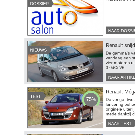
DOSSIER
NAAR DOSSI
Renault snij
NIEUWS
De gamma's van
vandaag een st
vier motoren ui
3.0dCi V6.
NAAR ARTIK
Renault Méga
TEST
75%
De vorige -twee
lancering behoo
originele uiter
mede dankzij de
NAAR TEST