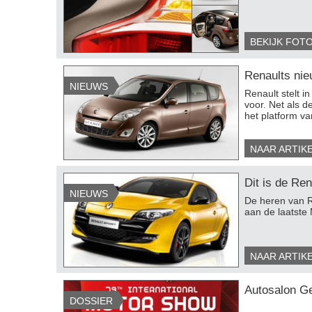
BEKIJK FOT
Renaults ni
NIEUWS
Renault stelt 
voor. Net als d
het platform v
NAAR ARTIK
Dit is de Re
NIEUWS
De heren van 
aan de laatste
NAAR ARTIK
Autosalon G
DOSSIER