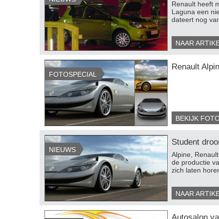
Renault heeft 
Laguna een nie
dateert nog van
NAAR ARTIK
Renault Alpi
FOTOSPECIAL
BEKIJK FOT
Student droo
NIEUWS
Alpine, Renault
de productie v
zich laten hore
NAAR ARTIK
Autosalon va